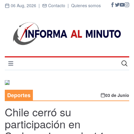
06 Aug, 2026 |
Contacto |
Quienes somos
Abrir menú
Inicio
Cultura
Deportes
03 de Junio
Deportes
Chile cerró su
Economía
participación en
Entrevistas