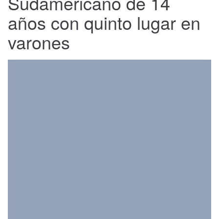
Sudamericano de 14
Nacional
años con quinto lugar en
Política
varones
Regional