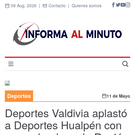
09 Aug, 2026 |
Contacto |
Quienes somos
Abrir menú
Inicio
Cultura
Deportes
11 de Mayo
Deportes
Deportes Valdivia aplastó
Economía
a Deportes Hualpén con
Entrevistas