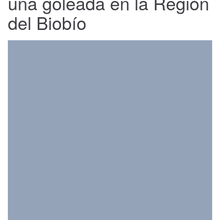
una goleada en la Región
Nacional
del Biobío
Política
Regional