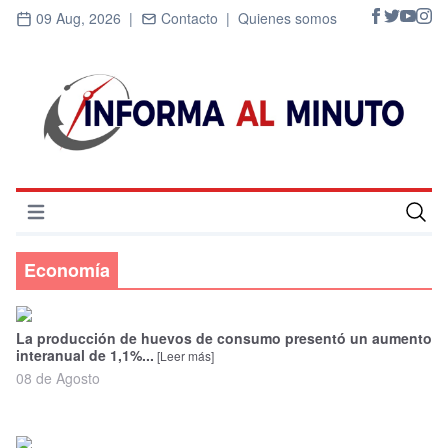
09 Aug, 2026 |
Contacto |
Quienes somos
Abrir menú
Inicio
Economía
Cultura
Deportes
La producción de huevos de consumo presentó un aumento
interanual de 1,1%...
[Leer más]
08 de Agosto
Economía
Entrevistas