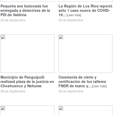
Pequeña ave lesionada fue
La Región de Los Ríos reportó
entregada a detectives de la
sólo 1 caso nuevo de COVID-
PDI de Valdivia
19...
[Leer más]
29 de Septiembre
29 de Septiembre
Municipio de Panguipulli
Ceremonia de cierre y
realizará plaza de la justicia en
certificación de los talleres
Choshuenco y Neltume
FNDR de teatro y...
[Leer más]
28 de Septiembre
28 de Septiembre