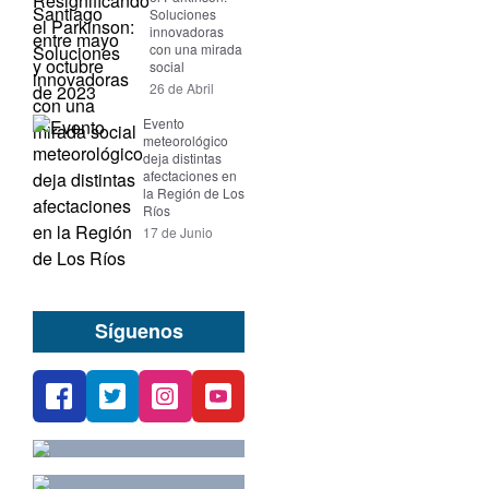
Soluciones
innovadoras
con una mirada
social
26 de Abril
Evento
meteorológico
deja distintas
afectaciones en
la Región de Los
Ríos
17 de Junio
Síguenos