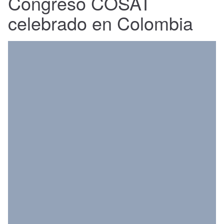
Congreso COSAT
Nacional
celebrado en Colombia
Política
Regional