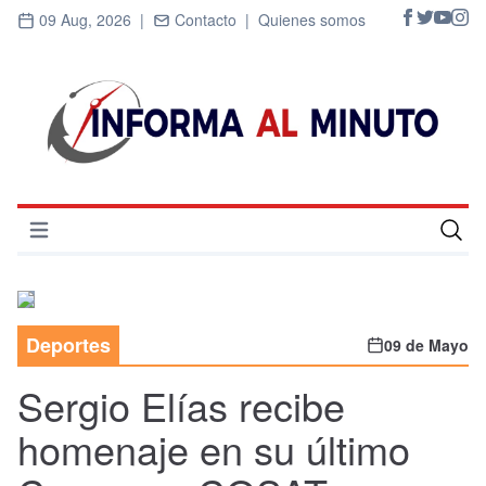
09 Aug, 2026 |
Contacto |
Quienes somos
Abrir menú
Inicio
Cultura
Deportes
09 de Mayo
Deportes
Sergio Elías recibe
Economía
homenaje en su último
Entrevistas