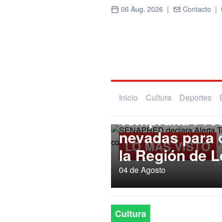
06 Aug, 2026 |
Contacto |
Regional
SENAPRED dec
Inicio
Cultura
Deportes
Temprana Prev
nevadas para
LO MÁS VISTO
la Región de L
04 de Agosto
Cultura