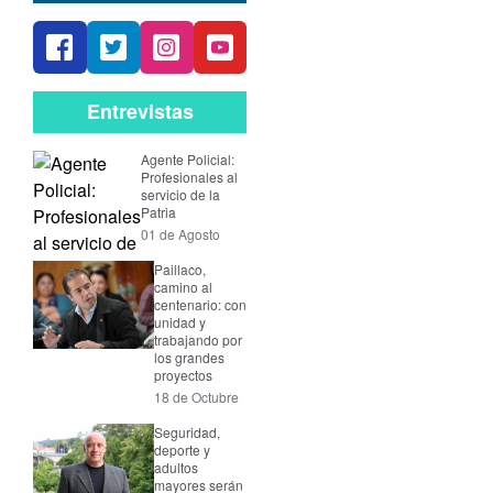
Entrevistas
Agente Policial:
Profesionales al
servicio de la
Patria
01 de Agosto
Paillaco,
camino al
centenario: con
unidad y
trabajando por
los grandes
proyectos
18 de Octubre
Seguridad,
deporte y
adultos
mayores serán