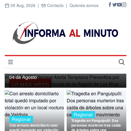
09 Aug, 2026 |
Contacto |
Quienes somos
Regional
SENAPRED declara Alerta Temprana
Preventiva por nevadas para ocho
Abrir menú
comunas de la Región de Los Ríos
Inicio
04 de Agosto
LO MÁS VISTO
Cultura
Deportes
Economía
Regional
Regional
Tragedia en Panguipulli: Dos
Entrevistas
Con arresto domiciliario total
personas murieron tras caída
quedó imputado por violación
de árboles sobre una