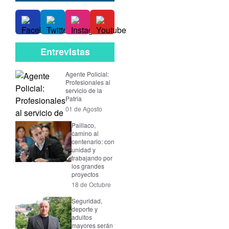
Entrevistas
Agente Policial:
Profesionales al
servicio de la
Patria
01 de Agosto
Paillaco,
camino al
centenario: con
unidad y
trabajando por
los grandes
proyectos
18 de Octubre
Seguridad,
deporte y
adultos
mayores serán