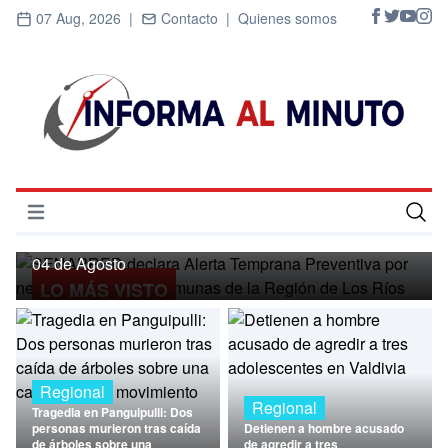
07 Aug, 2026 |
Contacto |
Quienes somos
Regional
SENAPRED declara Alerta Temprana
Preventiva por nevadas para ocho
Abrir menú
comunas de la Región de Los Ríos
Inicio
04 de Agosto
LO MÁS VISTO
Cultura
Deportes
Economía
Regional
Regional
Tragedia en Panguipulli: Dos
Entrevistas
personas murieron tras caída
Detienen a hombre acusado
de árboles sobre una
de agredir a tres