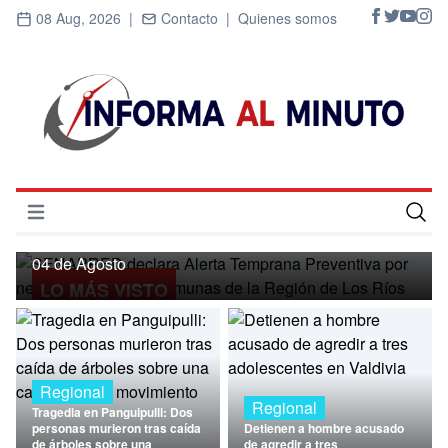
08 Aug, 2026 |
Contacto |
Quienes somos
Regional
SENAPRED declara Alerta Temprana
Preventiva por nevadas para ocho
Abrir menú
comunas de la Región de Los Ríos
Inicio
04 de Agosto
LO MÁS VISTO
Cultura
Deportes
Economía
Regional
Regional
Tragedia en Panguipulli: Dos
Entrevistas
personas murieron tras caída
Detienen a hombre acusado
de árboles sobre una
de agredir a tres