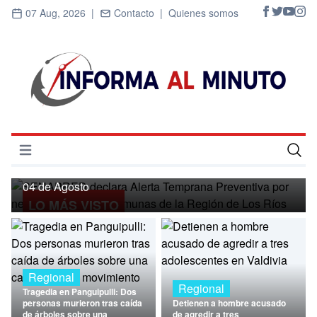
07 Aug, 2026 |
Contacto |
Quienes somos
Regional
SENAPRED declara Alerta Temprana
Preventiva por nevadas para ocho
Abrir menú
comunas de la Región de Los Ríos
Inicio
04 de Agosto
LO MÁS VISTO
Cultura
Deportes
Economía
Regional
Regional
Tragedia en Panguipulli: Dos
Entrevistas
personas murieron tras caída
Detienen a hombre acusado
de árboles sobre una
de agredir a tres