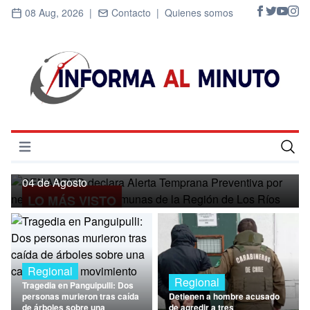
08 Aug, 2026 |
Contacto |
Quienes somos
Regional
SENAPRED declara Alerta Temprana
Preventiva por nevadas para ocho
Abrir menú
comunas de la Región de Los Ríos
Inicio
04 de Agosto
LO MÁS VISTO
Cultura
Deportes
Economía
Regional
Regional
Tragedia en Panguipulli: Dos
Entrevistas
personas murieron tras caída
Detienen a hombre acusado
de árboles sobre una
de agredir a tres