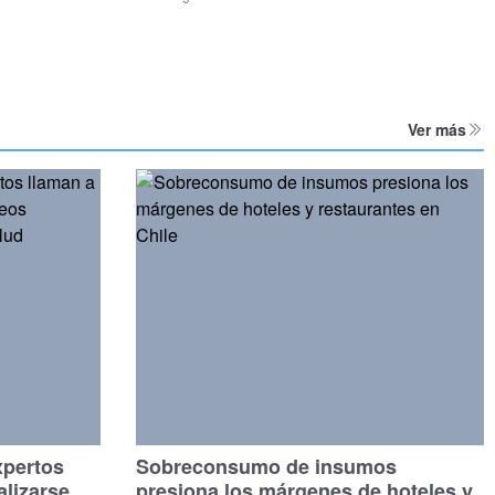
Ver más
xpertos
Sobreconsumo de insumos
alizarse
presiona los márgenes de hoteles y