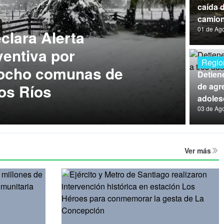
caída 
camion
01 de Ag
lara Alerta
entiva por
Regio
 ocho comunas de
Detien
os Ríos
de agre
adoles
03 de Ag
Ver más