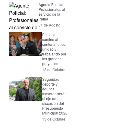
Agente Policial:
Profesionales al
servicio de la
Patria
01 de Agosto
Paillaco,
camino al
centenario: con
unidad y
trabajando por
los grandes
proyectos
18 de Octubre
Seguridad,
deporte y
adultos
mayores serán
el eje de
discusión del
Presupuesto
Municipal 2026
13 de Octubre