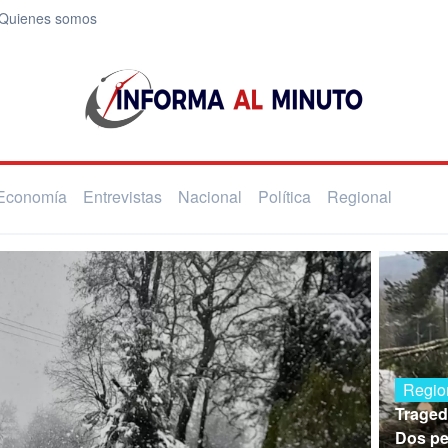
Quienes somos
Economía
Entrevistas
Nacional
Política
Regional
Regio
Traged
Dos pe