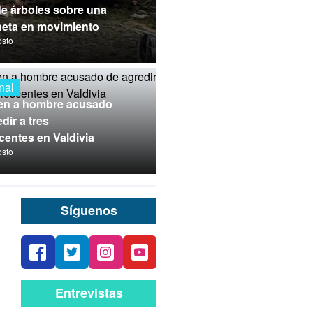
de árboles sobre una
eta en movimiento
osto
nal
en a hombre acusado
dir a tres
centes en Valdivia
osto
Síguenos
Entrevistas