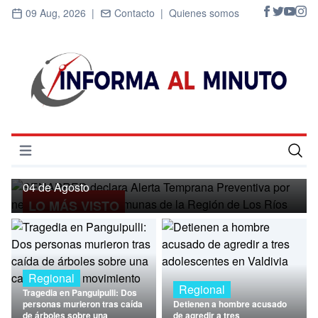
09 Aug, 2026 |
Contacto |
Quienes somos
Regional
SENAPRED declara Alerta Temprana
Preventiva por nevadas para ocho
Abrir menú
comunas de la Región de Los Ríos
Inicio
04 de Agosto
LO MÁS VISTO
Cultura
Deportes
Economía
Regional
Regional
Tragedia en Panguipulli: Dos
Entrevistas
personas murieron tras caída
Detienen a hombre acusado
de árboles sobre una
de agredir a tres