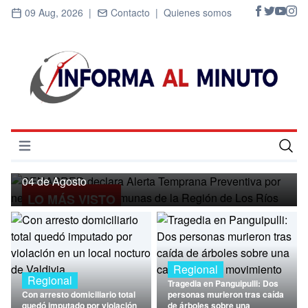
09 Aug, 2026 |
Contacto |
Quienes somos
Regional
SENAPRED declara Alerta Temprana
Preventiva por nevadas para ocho
Abrir menú
comunas de la Región de Los Ríos
Inicio
04 de Agosto
LO MÁS VISTO
Cultura
Deportes
Economía
Regional
Regional
Tragedia en Panguipulli: Dos
Entrevistas
Con arresto domiciliario total
personas murieron tras caída
quedó imputado por violación
de árboles sobre una