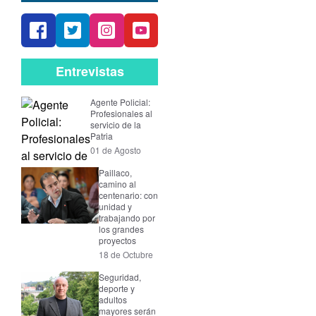
Entrevistas
Agente Policial:
Profesionales al
servicio de la
Patria
01 de Agosto
Paillaco,
camino al
centenario: con
unidad y
trabajando por
los grandes
proyectos
18 de Octubre
Seguridad,
deporte y
adultos
mayores serán