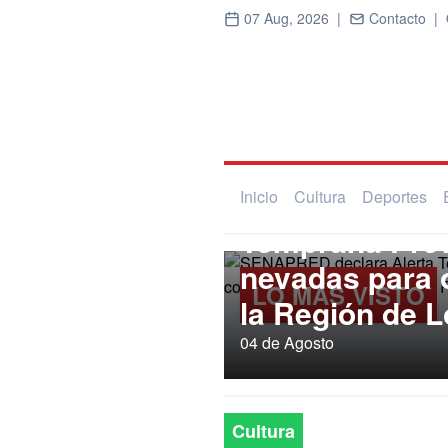
07 Aug, 2026 |
Contacto |
Regional
SENAPRED dec
Inicio
Cultura
Deportes
Temprana Prev
nevadas para
LO MÁS VISTO
la Región de L
04 de Agosto
Cultura