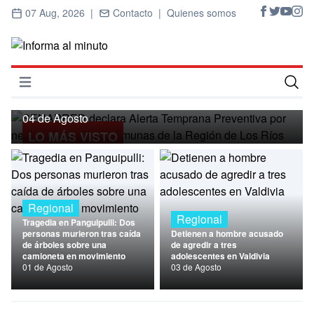
07 Aug, 2026 |
Contacto |
Quienes somos
Regional
SENAPRED declara Alerta Temprana
Preventiva por nevadas para ocho
Abrir menú
comunas de la Región de Los Ríos
Inicio
04 de Agosto
LO MÁS VISTO
Cultura
Deportes
Economía
Regional
Regional
Tragedia en Panguipulli: Dos
Entrevistas
personas murieron tras caída
Detienen a hombre acusado
de árboles sobre una
de agredir a tres
camioneta en movimiento
adolescentes en Valdivia
Nacional
01 de Agosto
03 de Agosto
Política