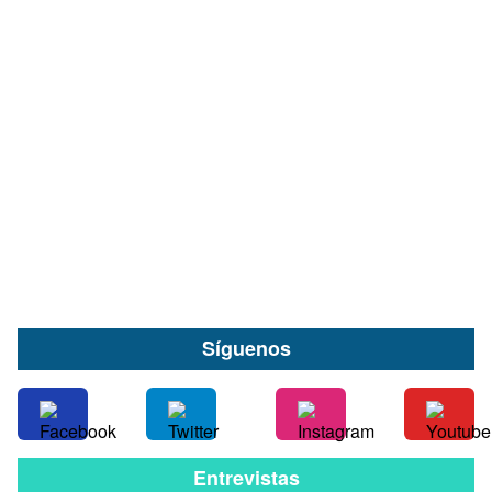
Valdivia abrirá las puertas al mundo del vino
con la primera Gala Vinum: Reunirá a cerca de
40 expositores de todo Chile
07 de Agosto
Síguenos
Entrevistas