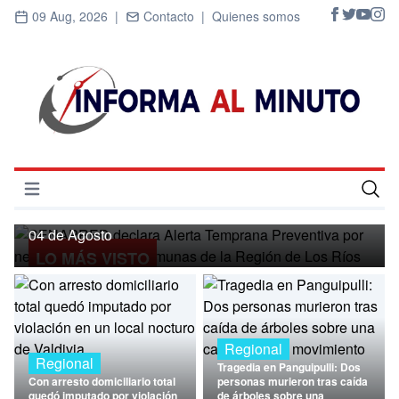
09 Aug, 2026 |
Contacto |
Quienes somos
Regional
SENAPRED declara Alerta Temprana
Preventiva por nevadas para ocho
Abrir menú
comunas de la Región de Los Ríos
Inicio
04 de Agosto
LO MÁS VISTO
Cultura
Deportes
Economía
Regional
Regional
Tragedia en Panguipulli: Dos
Entrevistas
Con arresto domiciliario total
personas murieron tras caída
quedó imputado por violación
de árboles sobre una