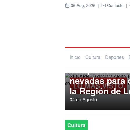
06 Aug, 2026 |
Contacto |
Regional
SENAPRED dec
Inicio
Cultura
Deportes
Temprana Prev
nevadas para
LO MÁS VISTO
la Región de L
04 de Agosto
Cultura