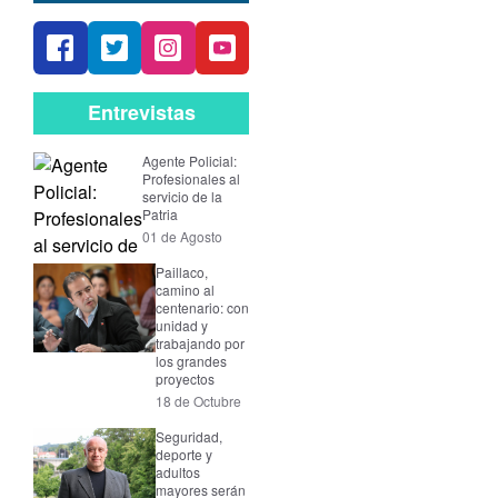
Entrevistas
Agente Policial:
Profesionales al
servicio de la
Patria
01 de Agosto
Paillaco,
camino al
centenario: con
unidad y
trabajando por
los grandes
proyectos
18 de Octubre
Seguridad,
deporte y
adultos
mayores serán