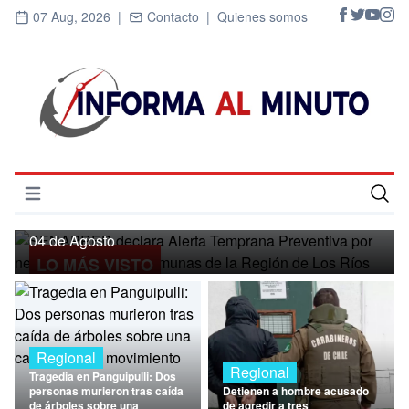
07 Aug, 2026 |
Contacto |
Quienes somos
Regional
SENAPRED declara Alerta Temprana
Preventiva por nevadas para ocho
Abrir menú
comunas de la Región de Los Ríos
Inicio
04 de Agosto
LO MÁS VISTO
Cultura
Deportes
Economía
Regional
Regional
Tragedia en Panguipulli: Dos
Entrevistas
personas murieron tras caída
Detienen a hombre acusado
de árboles sobre una
de agredir a tres