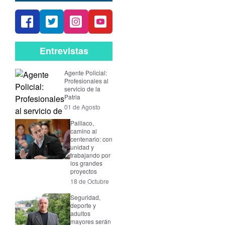
Entrevistas
Agente Policial:
Profesionales al
servicio de la
Patria
01 de Agosto
Paillaco,
camino al
centenario: con
unidad y
trabajando por
los grandes
proyectos
18 de Octubre
Seguridad,
deporte y
adultos
mayores serán