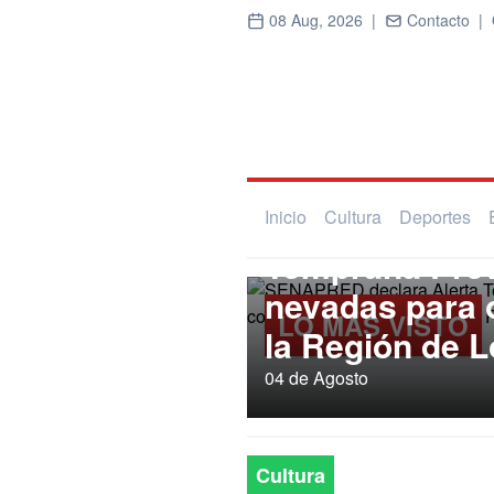
08 Aug, 2026 |
Contacto |
Regional
SENAPRED dec
Inicio
Cultura
Deportes
Temprana Prev
nevadas para
LO MÁS VISTO
la Región de L
04 de Agosto
Cultura