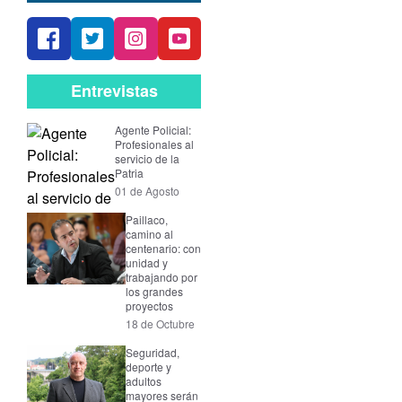
Entrevistas
Agente Policial:
Profesionales al
servicio de la
Patria
01 de Agosto
Paillaco,
camino al
centenario: con
unidad y
trabajando por
los grandes
proyectos
18 de Octubre
Seguridad,
deporte y
adultos
mayores serán