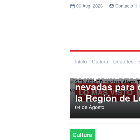
06 Aug, 2026 |
Contacto |
Regional
SENAPRED dec
Inicio
Cultura
Deportes
Temprana Prev
nevadas para
LO MÁS VISTO
la Región de L
04 de Agosto
Cultura