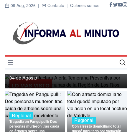
09 Aug, 2026 |
Contacto |
Quienes somos
Regional
SENAPRED declara Alerta Temprana
Preventiva por nevadas para ocho
Abrir menú
comunas de la Región de Los Ríos
Inicio
04 de Agosto
LO MÁS VISTO
Cultura
Deportes
Economía
Regional
Regional
Tragedia en Panguipulli: Dos
Entrevistas
personas murieron tras caída
Con arresto domiciliario total
de árboles sobre una
quedó imputado por violación