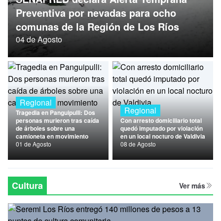
Nacional
Preventiva por nevadas para ocho
comunas de la Región de Los Ríos
Política
04 de Agosto
Regional
Regional
Regional
Tragedia en Panguipulli: Dos
personas murieron tras caída
Con arresto domiciliario total
de árboles sobre una
quedó imputado por violación
camioneta en movimiento
en un local nocturo de Valdivia
01 de Agosto
08 de Agosto
Cultura
Ver más