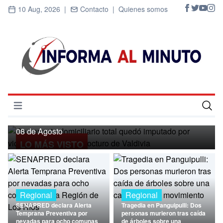
10 Aug, 2026 |
Contacto |
Quienes somos
Regional
Con arresto domiciliario total quedó
imputado por violación en un local
Abrir menú
nocturo de Valdivia
Inicio
08 de Agosto
LO MÁS VISTO
Cultura
Deportes
Economía
Regional
Regional
SENAPRED declara Alerta
Tragedia en Panguipulli: Dos
Entrevistas
Temprana Preventiva por
personas murieron tras caída
nevadas para ocho comunas
de árboles sobre una