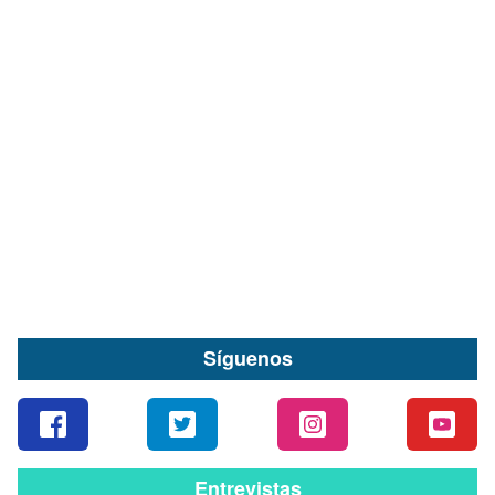
Denuncia ciudadana permitió detener a un
hombre acusado de robar especies desde
vehículo en Valdivia
09 de Agosto
Síguenos
Entrevistas