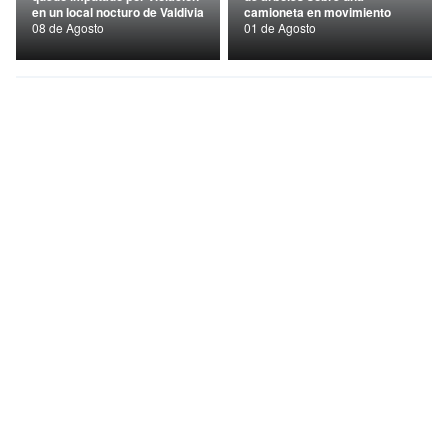
en un local nocturo de Valdivia
camioneta en movimiento
Nacional
08 de Agosto
01 de Agosto
Política
Regional
Seremi Los Ríos entregó 140 millones de pesos
a 13 puntos de cultura comunitaria
09 de Agosto