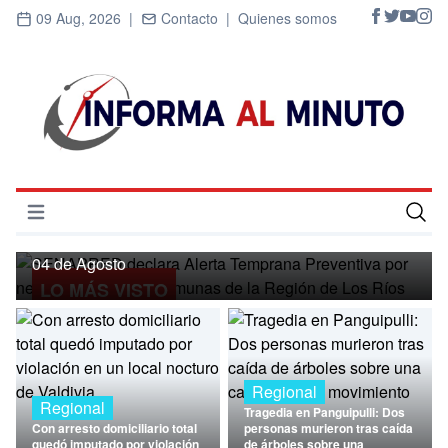
09 Aug, 2026 |
Contacto |
Quienes somos
Regional
SENAPRED declara Alerta Temprana
Preventiva por nevadas para ocho
Abrir menú
comunas de la Región de Los Ríos
Inicio
04 de Agosto
LO MÁS VISTO
Cultura
Deportes
Economía
Regional
Regional
Tragedia en Panguipulli: Dos
Entrevistas
Con arresto domiciliario total
personas murieron tras caída
quedó imputado por violación
de árboles sobre una