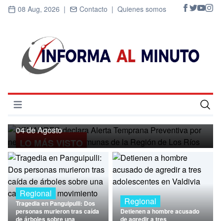
08 Aug, 2026 |
Contacto |
Quienes somos
Regional
SENAPRED declara Alerta Temprana
Preventiva por nevadas para ocho
Abrir menú
comunas de la Región de Los Ríos
Inicio
04 de Agosto
LO MÁS VISTO
Cultura
Deportes
Economía
Regional
Regional
Tragedia en Panguipulli: Dos
Entrevistas
personas murieron tras caída
Detienen a hombre acusado
de árboles sobre una
de agredir a tres