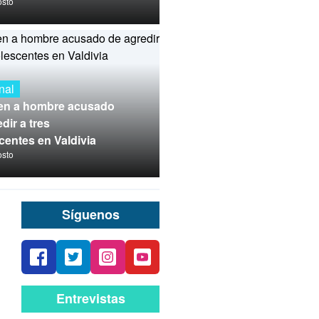
osto
nal
en a hombre acusado
dir a tres
centes en Valdivia
osto
Síguenos
Entrevistas