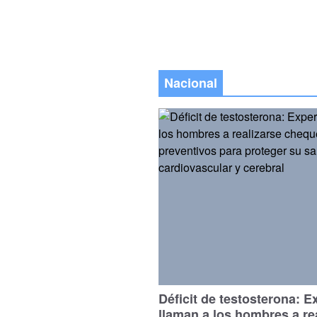
Nacional
Déficit de testosterona: E
llaman a los hombres a re