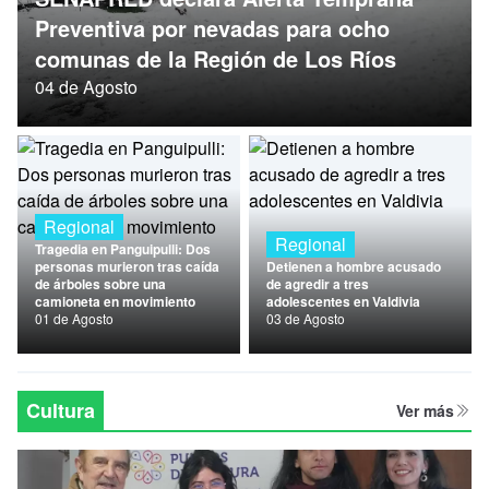
Nacional
Preventiva por nevadas para ocho
comunas de la Región de Los Ríos
Política
04 de Agosto
Regional
Regional
Regional
Tragedia en Panguipulli: Dos
personas murieron tras caída
Detienen a hombre acusado
de árboles sobre una
de agredir a tres
camioneta en movimiento
adolescentes en Valdivia
01 de Agosto
03 de Agosto
Cultura
Ver más