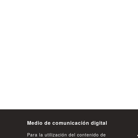
tiene dos
Denuncia ciudadana permitió
n de Los
detener a un hombre acusado de
robar especies desde vehículo en
Valdivia
09 de Agosto
Medio de comunicación digital
Para la utilización del contenido de