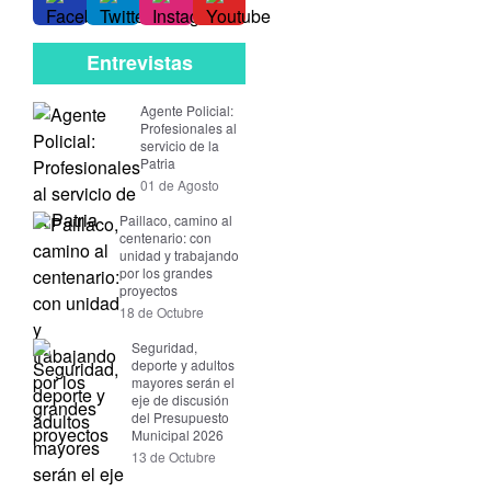
Entrevistas
Agente Policial:
Profesionales al
servicio de la
Patria
01 de Agosto
Paillaco, camino al
centenario: con
unidad y trabajando
por los grandes
proyectos
18 de Octubre
Seguridad,
deporte y adultos
mayores serán el
eje de discusión
del Presupuesto
Municipal 2026
13 de Octubre