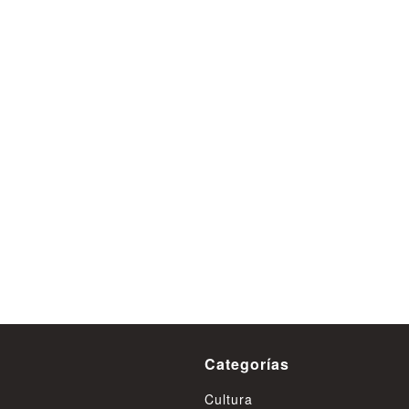
Influenza aviar H5N1 man
focos activos en la Regió
Ríos
09 de Agosto
Categorías
Cultura