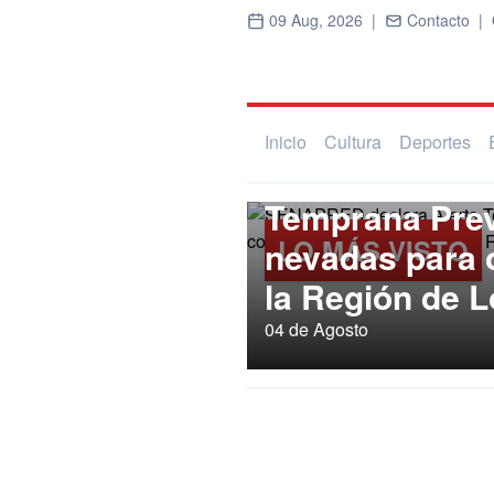
09 Aug, 2026 |
Contacto |
Inicio
Cultura
Deportes
Regional
SENAPRED dec
Temprana Prev
LO MÁS VISTO
nevadas para
la Región de L
04 de Agosto