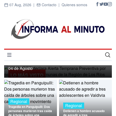
07 Aug, 2026 |
Contacto |
Quienes somos
Regional
SENAPRED declara Alerta Temprana
Preventiva por nevadas para ocho
Abrir menú
comunas de la Región de Los Ríos
Inicio
04 de Agosto
LO MÁS VISTO
Cultura
Deportes
Economía
Regional
Regional
Tragedia en Panguipulli: Dos
Entrevistas
personas murieron tras caída
Detienen a hombre acusado
de árboles sobre una
de agredir a tres