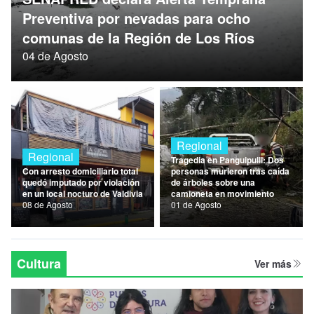
Nacional
Preventiva por nevadas para ocho
comunas de la Región de Los Ríos
Política
04 de Agosto
Regional
Regional
Regional
Tragedia en Panguipulli: Dos
Con arresto domiciliario total
personas murieron tras caída
quedó imputado por violación
de árboles sobre una
en un local nocturo de Valdivia
camioneta en movimiento
08 de Agosto
01 de Agosto
Cultura
Ver más