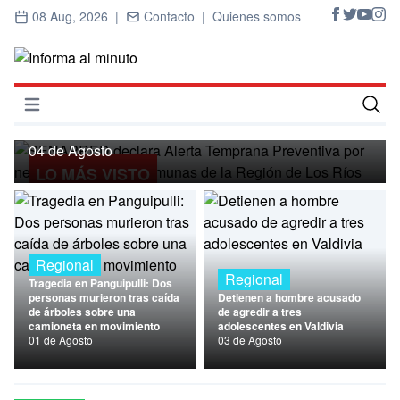
08 Aug, 2026 |
Contacto |
Quienes somos
Regional
SENAPRED declara Alerta Temprana
Preventiva por nevadas para ocho
Abrir menú
comunas de la Región de Los Ríos
Inicio
04 de Agosto
LO MÁS VISTO
Cultura
Deportes
Economía
Regional
Regional
Tragedia en Panguipulli: Dos
Entrevistas
personas murieron tras caída
Detienen a hombre acusado
de árboles sobre una
de agredir a tres
camioneta en movimiento
adolescentes en Valdivia
Nacional
01 de Agosto
03 de Agosto
Política