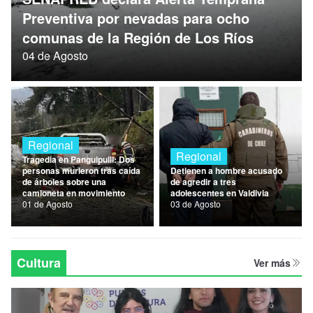
Nacional
Preventiva por nevadas para ocho
comunas de la Región de Los Ríos
Política
04 de Agosto
Regional
Regional
Regional
Tragedia en Panguipulli: Dos
personas murieron tras caída
Detienen a hombre acusado
de árboles sobre una
de agredir a tres
camioneta en movimiento
adolescentes en Valdivia
01 de Agosto
03 de Agosto
Cultura
Ver más