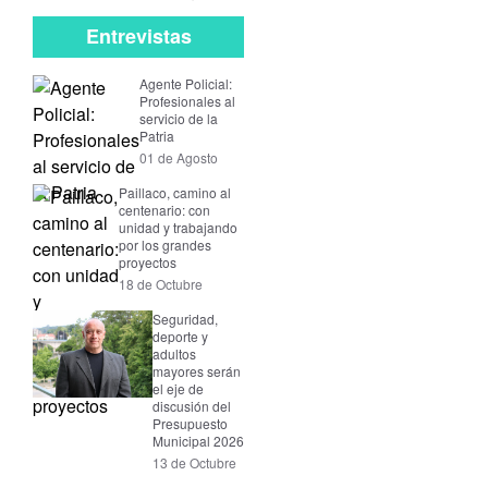
Entrevistas
Agente Policial:
Profesionales al
servicio de la
Patria
01 de Agosto
Paillaco, camino al
centenario: con
unidad y trabajando
por los grandes
proyectos
18 de Octubre
Seguridad,
deporte y
adultos
mayores serán
el eje de
discusión del
Presupuesto
Municipal 2026
13 de Octubre