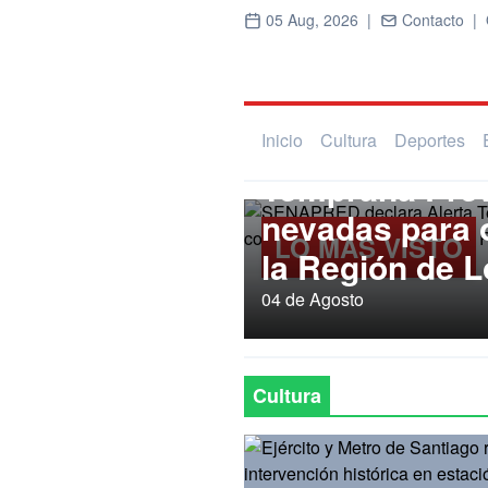
05 Aug, 2026 |
Contacto |
Regional
SENAPRED dec
Inicio
Cultura
Deportes
Temprana Prev
nevadas para
LO MÁS VISTO
la Región de L
04 de Agosto
Cultura