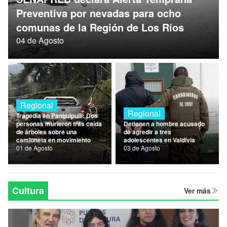
Nacional
Preventiva por nevadas para ocho
comunas de la Región de Los Ríos
Política
04 de Agosto
Regional
Regional
Regional
Tragedia en Panguipulli: Dos
personas murieron tras caída
Detienen a hombre acusado
de árboles sobre una
de agredir a tres
camioneta en movimiento
adolescentes en Valdivia
01 de Agosto
03 de Agosto
Cultura
Ver más