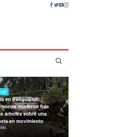
nal
ia en Panguipulli:
rsonas murieron tras
de árboles sobre una
eta en movimiento
osto