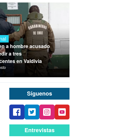
nal
en a hombre acusado
dir a tres
centes en Valdivia
osto
Síguenos
Entrevistas