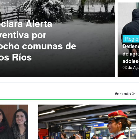
lara Alerta
entiva por
Regio
 ocho comunas de
Detien
os Ríos
de agre
adoles
03 de Ag
Ver más