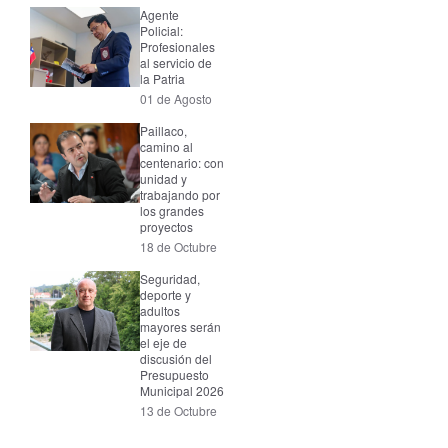
Agente
Policial:
Profesionales
al servicio de
la Patria
01 de Agosto
Paillaco,
camino al
centenario: con
unidad y
trabajando por
los grandes
proyectos
18 de Octubre
Seguridad,
deporte y
adultos
mayores serán
el eje de
discusión del
Presupuesto
Municipal 2026
13 de Octubre