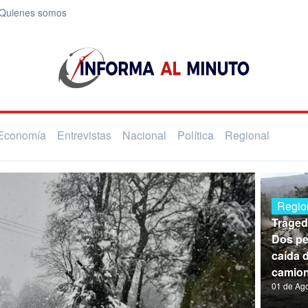
Quienes somos
Economía
Entrevistas
Nacional
Política
Regional
Regio
Traged
Dos pe
caída 
camion
01 de Ag