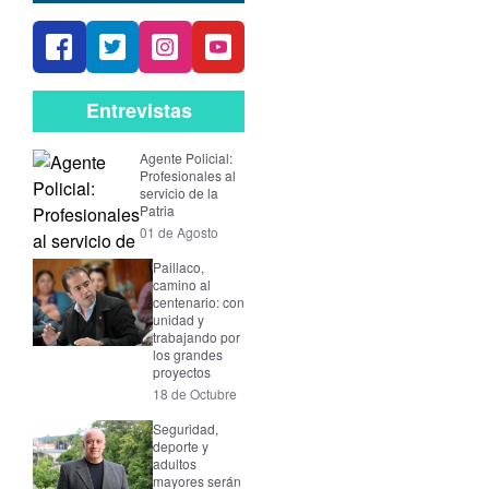
Entrevistas
Agente Policial:
Profesionales al
servicio de la
Patria
01 de Agosto
Paillaco,
camino al
centenario: con
unidad y
trabajando por
los grandes
proyectos
18 de Octubre
Seguridad,
deporte y
adultos
mayores serán