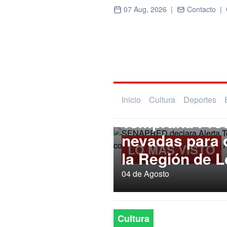
07 Aug, 2026 |
Contacto |
Regional
SENAPRED dec
Inicio
Cultura
Deportes
Temprana Prev
nevadas para
LO MÁS VISTO
la Región de L
04 de Agosto
Cultura