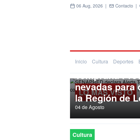
06 Aug, 2026 |
Contacto |
Regional
SENAPRED dec
Inicio
Cultura
Deportes
Temprana Prev
nevadas para
LO MÁS VISTO
la Región de L
04 de Agosto
Cultura