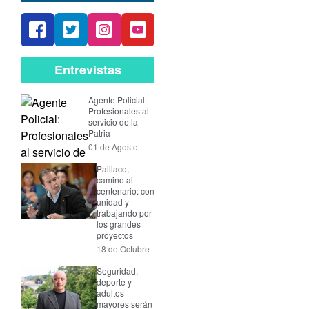
Entrevistas
Agente Policial:
Profesionales al
servicio de la
Patria
01 de Agosto
Paillaco,
camino al
centenario: con
unidad y
trabajando por
los grandes
proyectos
18 de Octubre
Seguridad,
deporte y
adultos
mayores serán