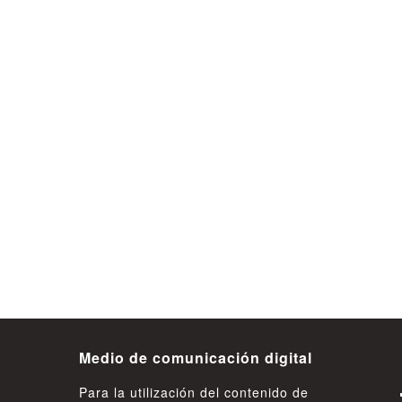
otal quedó
Valdivia abrirá las puertas al mundo
 un local
del vino con la primera Gala Vinum:
Reunirá a cerca de 40 expositores
de todo Chile
08 de Agosto
Medio de comunicación digital
Para la utilización del contenido de