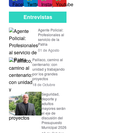
Entrevistas
Agente Policial:
Profesionales al
servicio de la
Patria
01 de Agosto
Paillaco, camino al
centenario: con
unidad y trabajando
por los grandes
proyectos
18 de Octubre
Seguridad,
deporte y
adultos
mayores serán
el eje de
discusión del
Presupuesto
Municipal 2026