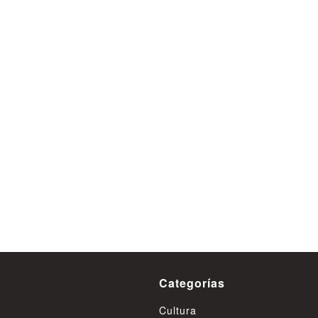
Con arresto domiciliario t
imputado por violación en
nocturo de Valdivia
08 de Agosto
Categorías
Cultura