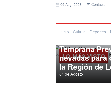
09 Aug, 2026 |
Contacto |
Inicio
Cultura
Deportes
Regional
SENAPRED dec
Temprana Prev
LO MÁS VISTO
nevadas para
la Región de L
04 de Agosto