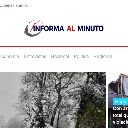
Quienes somos
Economía
Entrevistas
Nacional
Política
Regional
Regio
Con arr
total 
violaci