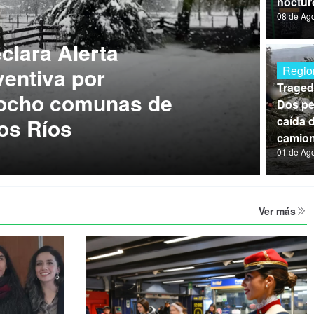
noctur
08 de Ag
lara Alerta
entiva por
Regio
Traged
 ocho comunas de
Dos pe
os Ríos
caída 
camion
01 de Ag
Ver más