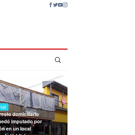
nal
esto domiciliario
quedó imputado por
ón en un local