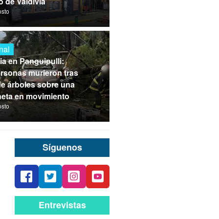
o de Valdivia
osto
nal
ia en Panguipulli:
rsonas murieron tras
de árboles sobre una
eta en movimiento
osto
Síguenos
Entrevistas