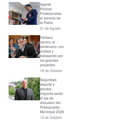
Agente
Policial:
Profesionales
al servicio de
la Patria
01 de Agosto
Paillaco,
camino al
centenario: con
unidad y
trabajando por
los grandes
proyectos
18 de Octubre
Seguridad,
deporte y
adultos
mayores serán
el eje de
discusión del
Presupuesto
Municipal 2026
13 de Octubre