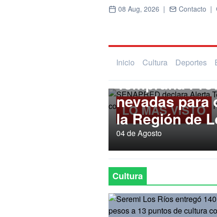
08 Aug, 2026 |
Contacto |
Regional
SENAPRED dec
Inicio
Cultura
Deportes
Temprana Prev
nevadas para
LO MÁS VISTO
la Región de L
04 de Agosto
Cultura