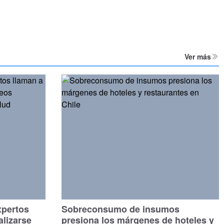
Ver más
xpertos
Sobreconsumo de insumos
alizarse
presiona los márgenes de hoteles y