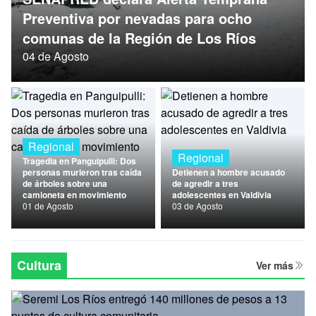
Nacional
Preventiva por nevadas para ocho
comunas de la Región de Los Ríos
Política
04 de Agosto
Regional
Regional
Regional
Tragedia en Panguipulli: Dos
personas murieron tras caída
Detienen a hombre acusado
de árboles sobre una
de agredir a tres
camioneta en movimiento
adolescentes en Valdivia
01 de Agosto
03 de Agosto
Cultura
Ver más