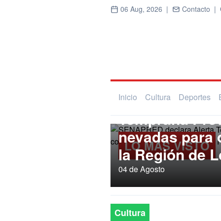
06 Aug, 2026 |
Contacto |
Regional
SENAPRED dec
Inicio
Cultura
Deportes
Temprana Prev
nevadas para
LO MÁS VISTO
la Región de L
04 de Agosto
Cultura