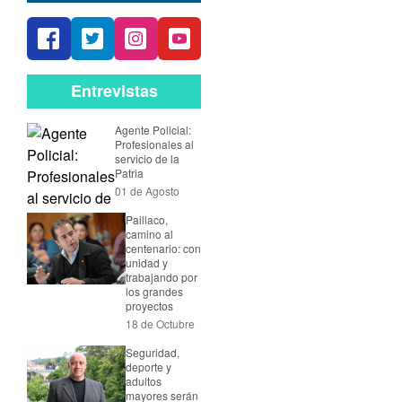
Entrevistas
Agente Policial:
Profesionales al
servicio de la
Patria
01 de Agosto
Paillaco,
camino al
centenario: con
unidad y
trabajando por
los grandes
proyectos
18 de Octubre
Seguridad,
deporte y
adultos
mayores serán