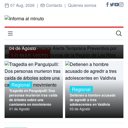
07 Aug, 2026 |
Contacto |
Quienes somos
Regional
SENAPRED declara Alerta Temprana
Preventiva por nevadas para ocho
Abrir menú
comunas de la Región de Los Ríos
Inicio
04 de Agosto
LO MÁS VISTO
Cultura
Deportes
Economía
Regional
Regional
Tragedia en Panguipulli: Dos
Entrevistas
personas murieron tras caída
Detienen a hombre acusado
de árboles sobre una
de agredir a tres
camioneta en movimiento
adolescentes en Valdivia
Nacional
01 de Agosto
03 de Agosto
Política