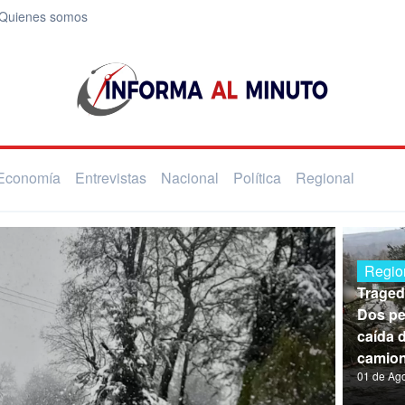
Quienes somos
Economía
Entrevistas
Nacional
Política
Regional
Regio
Traged
Dos pe
caída 
camion
01 de Ag