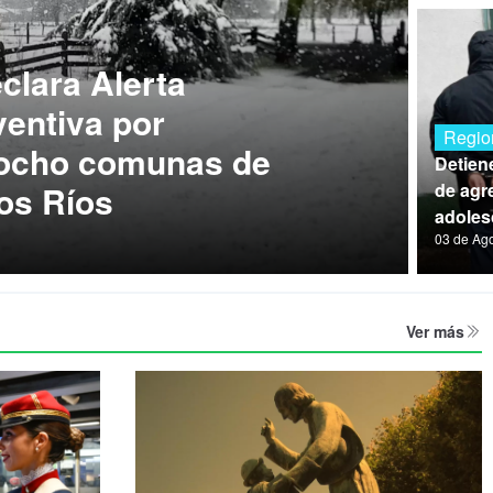
lara Alerta
entiva por
Regio
 ocho comunas de
Detien
os Ríos
de agre
adoles
03 de Ag
Ver más