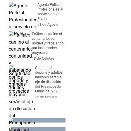
Agente Policial:
Profesionales al
servicio de la
Patria
01 de Agosto
Paillaco, camino al
centenario: con
unidad y trabajando
por los grandes
proyectos
18 de Octubre
Seguridad,
deporte y adultos
mayores serán el
eje de discusión
del Presupuesto
Municipal 2026
13 de Octubre