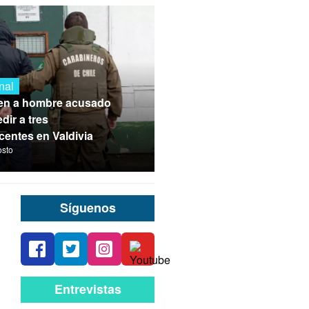
nal
en a hombre acusado
dir a tres
centes en Valdivia
osto
Síguenos
Entrevistas