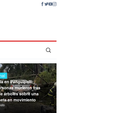
nal
ia en Panguipulli:
rsonas murieron tras
de árboles sobre una
eta en movimiento
osto