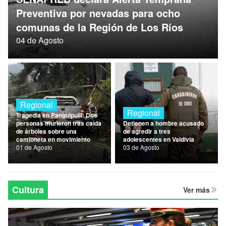
Nacional
Preventiva por nevadas para ocho
comunas de la Región de Los Ríos
Política
04 de Agosto
Regional
Regional
Regional
Tragedia en Panguipulli: Dos
personas murieron tras caída
Detienen a hombre acusado
de árboles sobre una
de agredir a tres
camioneta en movimiento
adolescentes en Valdivia
01 de Agosto
03 de Agosto
Cultura
Ver más