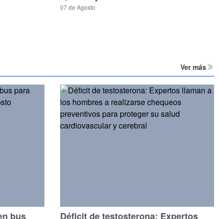
07 de Agosto
Ver más
 en bus
Déficit de testosterona: Expertos