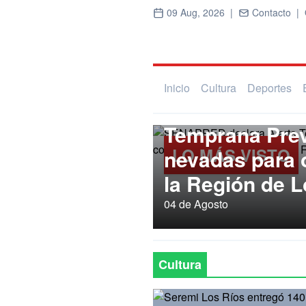
09 Aug, 2026 |
Contacto |
Inicio
Cultura
Deportes
Regional
SENAPRED dec
Temprana Prev
LO MÁS VISTO
nevadas para
la Región de L
04 de Agosto
Cultura