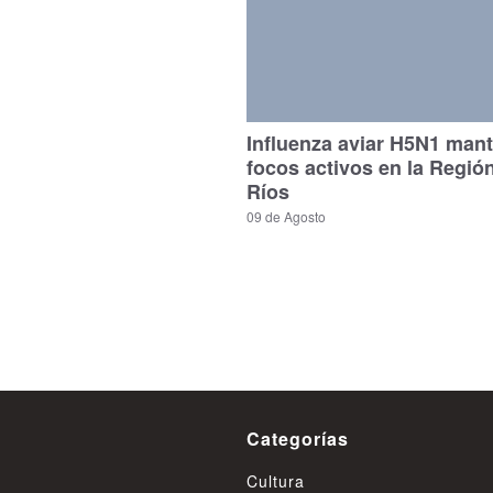
Influenza aviar H5N1 man
focos activos en la Regió
Ríos
09 de Agosto
Categorías
Cultura