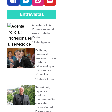
Entrevistas
Agente Policial:
Profesionales al
servicio de la
Patria
01 de Agosto
Paillaco,
camino al
centenario: con
unidad y
trabajando por
los grandes
proyectos
18 de Octubre
Seguridad,
deporte y
adultos
mayores serán
el eje de
discusión del
Presupuesto