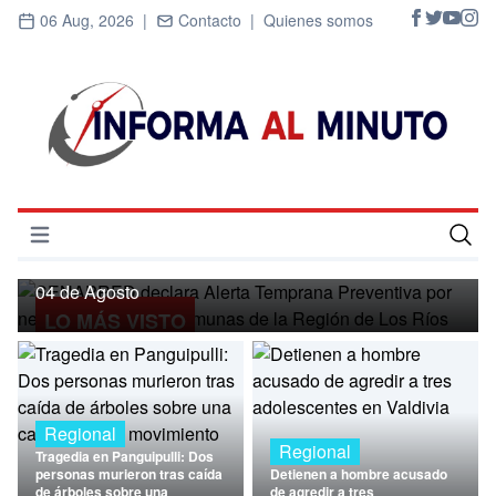
06 Aug, 2026 |
Contacto |
Quienes somos
Regional
SENAPRED declara Alerta Temprana
Preventiva por nevadas para ocho
Abrir menú
comunas de la Región de Los Ríos
Inicio
04 de Agosto
LO MÁS VISTO
Cultura
Deportes
Economía
Regional
Regional
Tragedia en Panguipulli: Dos
Entrevistas
personas murieron tras caída
Detienen a hombre acusado
de árboles sobre una
de agredir a tres