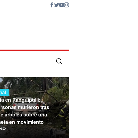
nal
ia en Panguipulli:
rsonas murieron tras
de árboles sobre una
eta en movimiento
osto