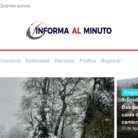
Quienes somos
Economía
Entrevistas
Nacional
Política
Regional
Regio
Traged
Dos pe
caída 
camion
01 de Ag