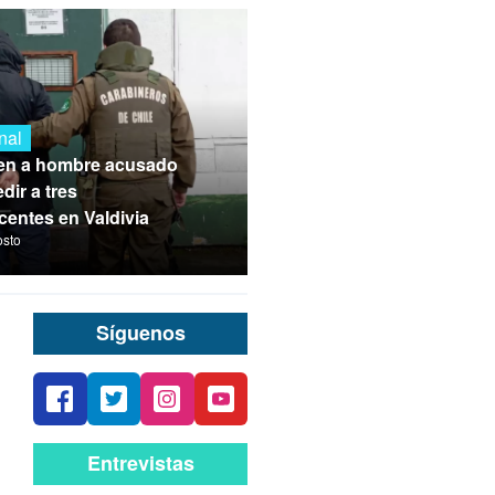
nal
en a hombre acusado
dir a tres
centes en Valdivia
osto
Síguenos
Entrevistas