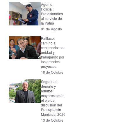
Agente
Policial:
Profesionales
al servicio de
la Patria
01 de Agosto
Paillaco,
camino al
centenario: con
unidad y
trabajando por
los grandes
proyectos
18 de Octubre
Seguridad,
deporte y
adultos
mayores serán
el eje de
discusión del
Presupuesto
Municipal 2026
13 de Octubre