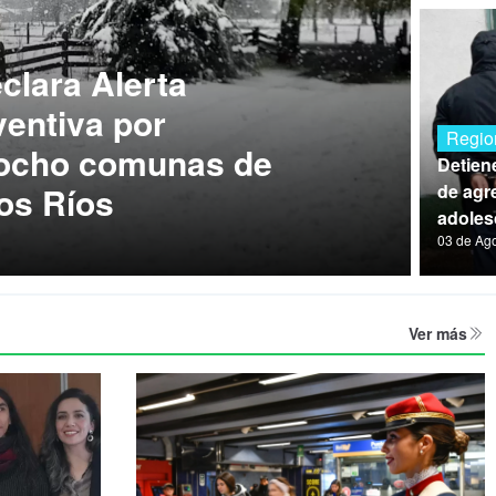
lara Alerta
entiva por
Regio
 ocho comunas de
Detien
os Ríos
de agre
adoles
03 de Ag
Ver más